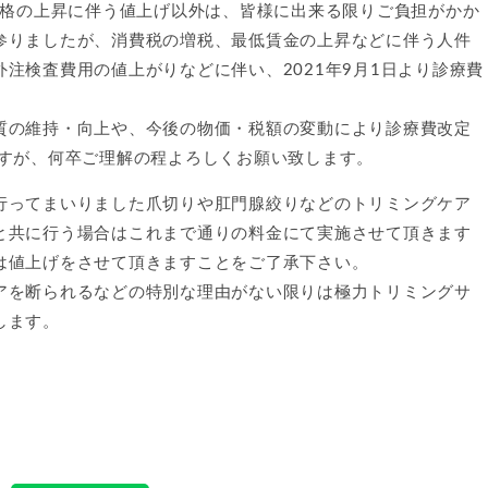
価格の上昇に伴う値上げ以外は、皆様に出来る限りご負担がかか
参りましたが、消費税の増税、最低賃金の上昇などに伴う人件
注検査費用の値上がりなどに伴い、2021年9月1日より診療費
。
質の維持・向上や、今後の物価・税額の変動により診療費改定
ますが、何卒ご理解の程よろしくお願い致します。
行ってまいりました爪切りや肛門腺絞りなどのトリミングケア
と共に行う場合はこれまで通りの料金にて実施させて頂きます
は値上げをさせて頂きますことをご了承下さい。
アを断られるなどの特別な理由がない限りは極力トリミングサ
します。