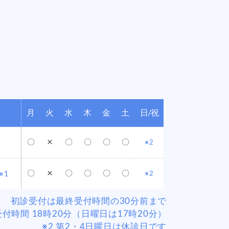
月
火
水
木
金
土
日/祝
×
〇
〇
〇
〇
〇
※2
×
〇
〇
〇
〇
〇
※1
※2
初診受付は最終受付時間の30分前まで
受付時間 18時20分（日曜日は17時20分）
※2 第2・4日曜日は休診日です