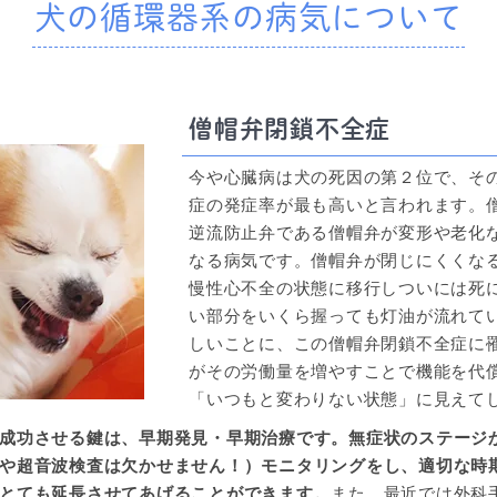
犬の循環器系の
病気について
僧帽弁閉鎖不全症
今や心臓病は犬の死因の第２位で、そ
症の発症率が最も高いと言われます。
逆流防止弁である僧帽弁が変形や老化
なる病気です。僧帽弁が閉じにくくな
慢性心不全の状態に移行しついには死
い部分をいくら握っても灯油が流れて
しいことに、この僧帽弁閉鎖不全症に
がその労働量を増やすことで機能を代
「いつもと変わりない状態」に見えて
成功させる鍵は、早期発見・早期治療です。無症状のステージ
や超音波検査は欠かせません！）モニタリングをし、適切な時
とても延長させてあげることができます。
また、最近では外科