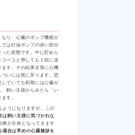
くなり、心臓のポンプ機能が
しては灯油ポンプの赤い部分
なった状態です。中に貯めら
ペコペコと押しても１回に送
います。その結果次第に心機
しついには死に至ります。恐
患していても初期には心臓が
し、飼い主様からみたら「い
います。
るようになりますが、この
症は飼い主様に気づかれな
治療が主体となってきます
る場合は早めの心臓健診を