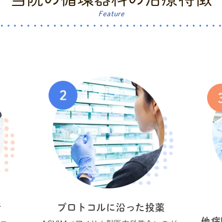
Feature
断
プロトコルに沿った投薬
他病