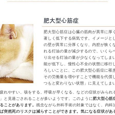
肥大型心筋症
肥大型心筋症は心臓の筋肉が異常に厚
著しく低下する病気です。イメージと
の壁が異常に分厚くなり、内腔が狭く
れる灯油の量が減少するので、いくら
り出せる灯油の量が少なくなってしま
能が低下し、慢性心不全の状態に移行
ろしいことに、この肥大型心筋症に罹
その労働量を増やすことで機能を代償
つもと変わりない状態」に見えてしま
疲れやすい、咳をする、呼吸が早くなる、などの症状がみられ
」と見過ごされることが多いようです。このように
肥大型心筋
ることがあります。
残念ながら外科手術の対象ではなく、内科
ば突然死のリスクは減らすことができます。気になる症状があ