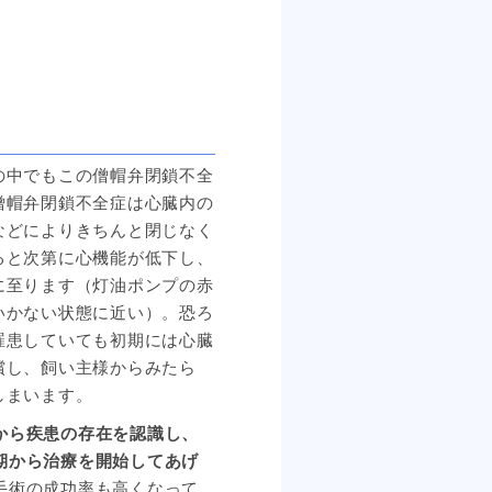
の中でもこの僧帽弁閉鎖不全
僧帽弁閉鎖不全症は心臓内の
などによりきちんと閉じなく
ると次第に心機能が低下し、
に至ります（灯油ポンプの赤
いかない状態に近い）。恐ろ
罹患していても初期には心臓
償し、飼い主様からみたら
しまいます。
から疾患の存在を認識し、
期から治療を開始してあげ
手術の成功率も高くなって