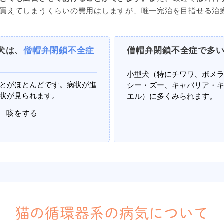
買えてしまうくらいの費用はしますが、唯一完治を目指せる治
犬は、
僧帽弁閉鎖不全症
僧帽弁閉鎖不全症で多
小型犬（特にチワワ、ポメ
とがほとんどです。病状が進
シー・ズー、キャバリア・
状が見られます。
エル）に多くみられます。
咳をする
猫の循環器系の
病気について