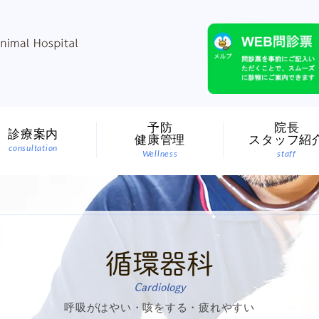
予防
院長
診療案内
健康管理
スタッフ紹
consultation
Wellness
staff
循環器科
Cardiology
呼吸がはやい・咳をする・疲れやすい