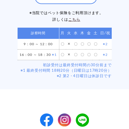
※当院ではペット保険をご利用頂けます。
詳しくは
こちら
診察時間
月
火
水
木
金
土
日/祝
×
9：00 ～ 12：00
〇
〇
〇
〇
〇
※2
×
16：00 ～ 18：30
※1
〇
〇
〇
〇
〇
※2
初診受付は最終受付時間の30分前まで
※1 最終受付時間 18時20分（日曜日は17時20分）
※2 第2・4日曜日は休診日です