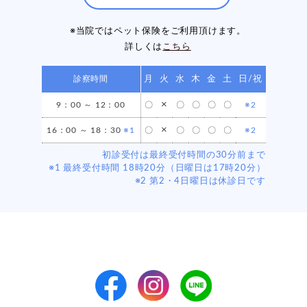
※当院ではペット保険をご利用頂けます。
詳しくは
こちら
診察時間
月
火
水
木
金
土
日/祝
×
9：00 ～ 12：00
〇
〇
〇
〇
〇
※2
×
16：00 ～ 18：30
※1
〇
〇
〇
〇
〇
※2
初診受付は最終受付時間の30分前まで
※1 最終受付時間 18時20分（日曜日は17時20分）
※2 第2・4日曜日は休診日です