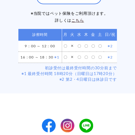
※当院ではペット保険をご利用頂けます。
詳しくは
こちら
診察時間
月
火
水
木
金
土
日/祝
×
9：00 ～ 12：00
〇
〇
〇
〇
〇
※2
×
16：00 ～ 18：30
※1
〇
〇
〇
〇
〇
※2
初診受付は最終受付時間の30分前まで
※1 最終受付時間 18時20分（日曜日は17時20分）
※2 第2・4日曜日は休診日です