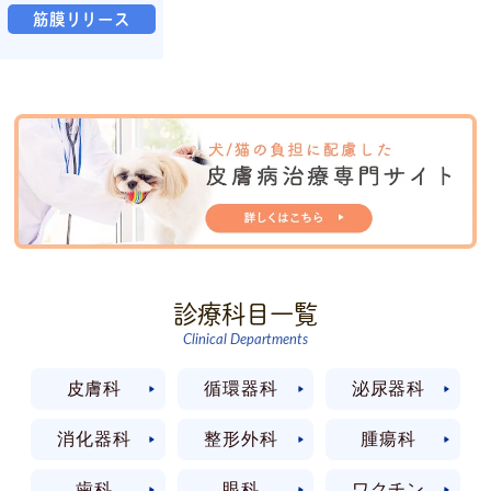
筋膜リリース
診療科目一覧
Clinical Departments
皮膚科
循環器科
泌尿器科
消化器科
整形外科
腫瘍科
歯科
眼科
ワクチン