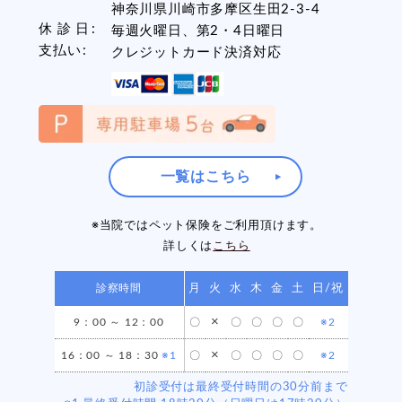
神奈川県川崎市多摩区生田2-3-4
休 診 日
毎週火曜日、第2・4日曜日
支払い
クレジットカード決済対応
一覧はこちら
※当院ではペット保険をご利用頂けます。
詳しくは
こちら
診察時間
月
火
水
木
金
土
日/祝
×
9：00 ～ 12：00
〇
〇
〇
〇
〇
※2
×
16：00 ～ 18：30
※1
〇
〇
〇
〇
〇
※2
初診受付は最終受付時間の30分前まで