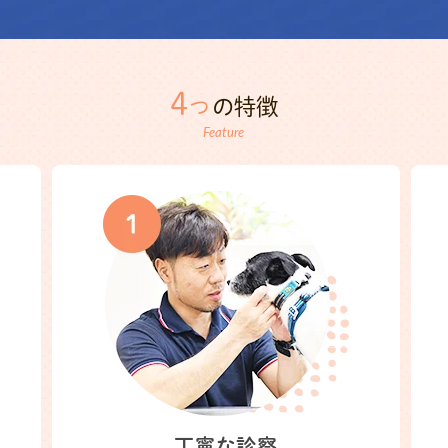
4
の特徴
つ
Feature
丁寧な診察