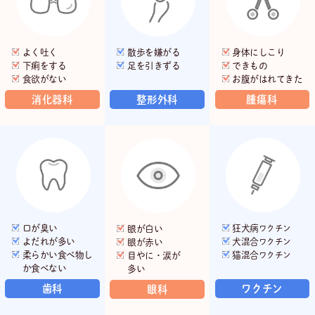
よく吐く
散歩を嫌がる
身体にしこり
下痢をする
足を引きずる
できもの
食欲がない
お腹がはれてきた
消化器科
整形外科
腫瘍科
口が臭い
狂犬病
眼が白い
ワクチン
よだれが多い
犬混合
眼が赤い
ワクチン
柔らかい食べ物し
猫混合
目やに・涙が
ワクチン
か
食べない
多い
歯科
ワクチン
眼科